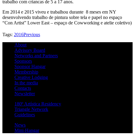
trabalho com criancas de 5 a 17 anos.
Em 2014 e 2015 viveu e trabalhou durante 8 meses em NY
desenvolvendo trabalho de pintura sobre tela e papel no espaço
“Con Artist” Lower East – espaço de Cowworking e atelie coletivo)
Tags:
2016
Previous
About
Advisory Board
Networks and Partners
Sponsors
Sponsor Hangar
Membership
Creative Lodging
In the media
Contacts
Newsletter
180º Artística Residency
Triangle Network
Guidelines
News
Mini-Hangar