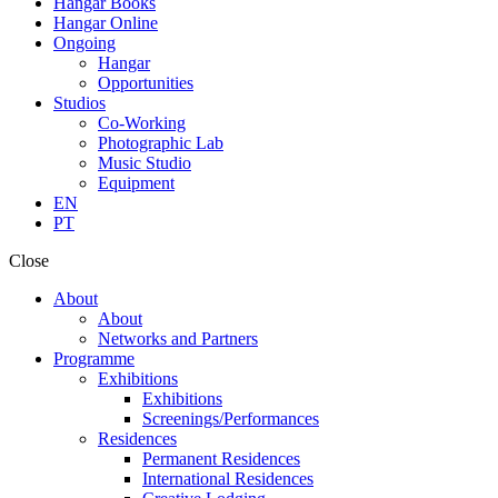
Hangar Books
Hangar Online
Ongoing
Hangar
Opportunities
Studios
Co-Working
Photographic Lab
Music Studio
Equipment
EN
PT
Close
About
About
Networks and Partners
Programme
Exhibitions
Exhibitions
Screenings/Performances
Residences
Permanent Residences
International Residences