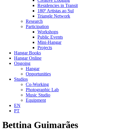
Creative Lodging
Residencies in Transit
180º Artistas ao Sul
Triangle Network
Research
Participation
Workshops
Public Events
Mini-Hangar
Projects
Hangar Books
Hangar Online
Ongoing
Hangar
Opportunities
Studios
Co-Working
Photographic Lab
Music Studio
Equipment
EN
PT
Bettina Guimarães