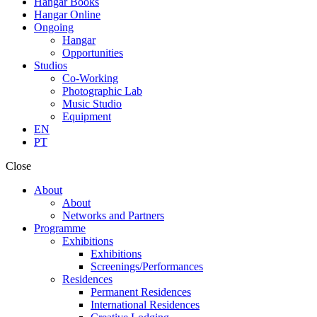
Hangar Books
Hangar Online
Ongoing
Hangar
Opportunities
Studios
Co-Working
Photographic Lab
Music Studio
Equipment
EN
PT
Close
About
About
Networks and Partners
Programme
Exhibitions
Exhibitions
Screenings/Performances
Residences
Permanent Residences
International Residences