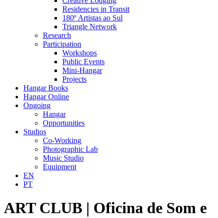
Creative Lodging
Residencies in Transit
180º Artistas ao Sul
Triangle Network
Research
Participation
Workshops
Public Events
Mini-Hangar
Projects
Hangar Books
Hangar Online
Ongoing
Hangar
Opportunities
Studios
Co-Working
Photographic Lab
Music Studio
Equipment
EN
PT
ART CLUB | Oficina de Som e