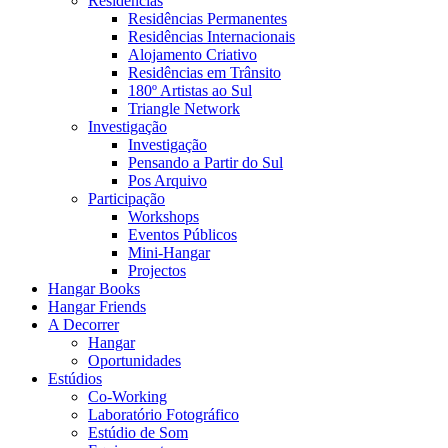
Residências
Residências Permanentes
Residências Internacionais
Alojamento Criativo
Residências em Trânsito
180º Artistas ao Sul
Triangle Network
Investigação
Investigação
Pensando a Partir do Sul
Pos Arquivo
Participação
Workshops
Eventos Públicos
Mini-Hangar
Projectos
Hangar Books
Hangar Friends
A Decorrer
Hangar
Oportunidades
Estúdios
Co-Working
Laboratório Fotográfico
Estúdio de Som