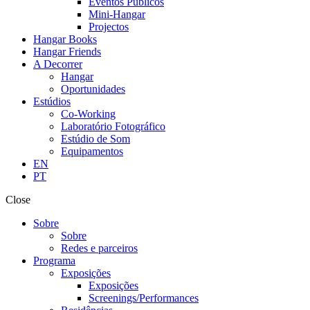
Eventos Públicos
Mini-Hangar
Projectos
Hangar Books
Hangar Friends
A Decorrer
Hangar
Oportunidades
Estúdios
Co-Working
Laboratório Fotográfico
Estúdio de Som
Equipamentos
EN
PT
Close
Sobre
Sobre
Redes e parceiros
Programa
Exposições
Exposições
Screenings/Performances