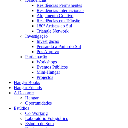
Residências
Residências Permanentes
Residências Internacionais
Alojamento Criativo
Residências em Trânsito
180º Artistas ao Sul
Triangle Network
Investigação
Investigação
Pensando a Partir do Sul
Pos Arquivo
Participação
Workshops
Eventos Públicos
Mini-Hangar
Projectos
Hangar Books
Hangar Friends
A Decorrer
Hangar
Oportunidades
Estúdios
Co-Working
Laboratório Fotográfico
Estúdio de Som