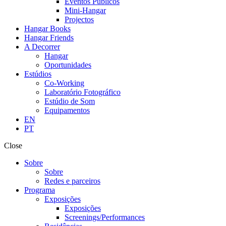
Eventos Públicos
Mini-Hangar
Projectos
Hangar Books
Hangar Friends
A Decorrer
Hangar
Oportunidades
Estúdios
Co-Working
Laboratório Fotográfico
Estúdio de Som
Equipamentos
EN
PT
Close
Sobre
Sobre
Redes e parceiros
Programa
Exposições
Exposições
Screenings/Performances