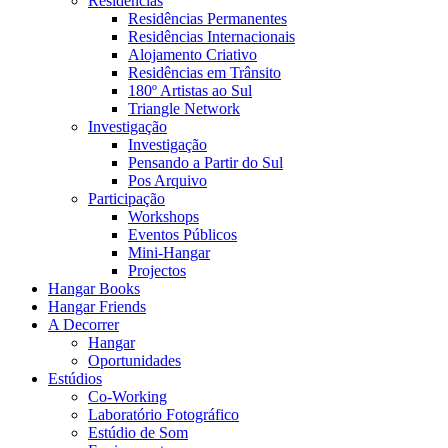
Residências
Residências Permanentes
Residências Internacionais
Alojamento Criativo
Residências em Trânsito
180º Artistas ao Sul
Triangle Network
Investigação
Investigação
Pensando a Partir do Sul
Pos Arquivo
Participação
Workshops
Eventos Públicos
Mini-Hangar
Projectos
Hangar Books
Hangar Friends
A Decorrer
Hangar
Oportunidades
Estúdios
Co-Working
Laboratório Fotográfico
Estúdio de Som