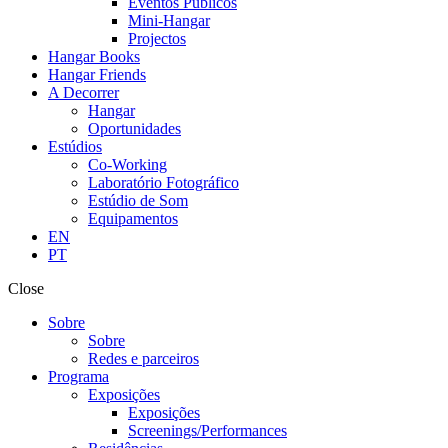
Eventos Públicos
Mini-Hangar
Projectos
Hangar Books
Hangar Friends
A Decorrer
Hangar
Oportunidades
Estúdios
Co-Working
Laboratório Fotográfico
Estúdio de Som
Equipamentos
EN
PT
Close
Sobre
Sobre
Redes e parceiros
Programa
Exposições
Exposições
Screenings/Performances