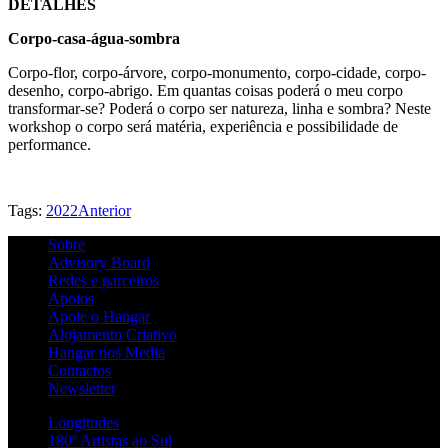
DETALHES
Corpo-casa-água-sombra
Corpo-flor, corpo-árvore, corpo-monumento, corpo-cidade, corpo-
desenho, corpo-abrigo. Em quantas coisas poderá o meu corpo
transformar-se? Poderá o corpo ser natureza, linha e sombra? Neste
workshop o corpo será matéria, experiência e possibilidade de
performance.
Tags:
2022
Anterior
Sobre
Advisory Board
Redes e parceiros
Apoios
Apoie o Hangar
Alojamento Criativo
Hangar nos Media
Contactos
Newsletter
Longitudes
180º Artistas ao Sul