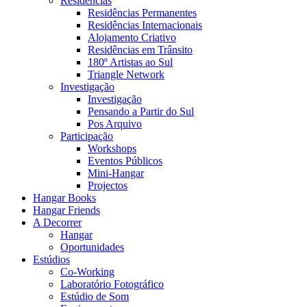
Residências
Residências Permanentes
Residências Internacionais
Alojamento Criativo
Residências em Trânsito
180º Artistas ao Sul
Triangle Network
Investigação
Investigação
Pensando a Partir do Sul
Pos Arquivo
Participação
Workshops
Eventos Públicos
Mini-Hangar
Projectos
Hangar Books
Hangar Friends
A Decorrer
Hangar
Oportunidades
Estúdios
Co-Working
Laboratório Fotográfico
Estúdio de Som