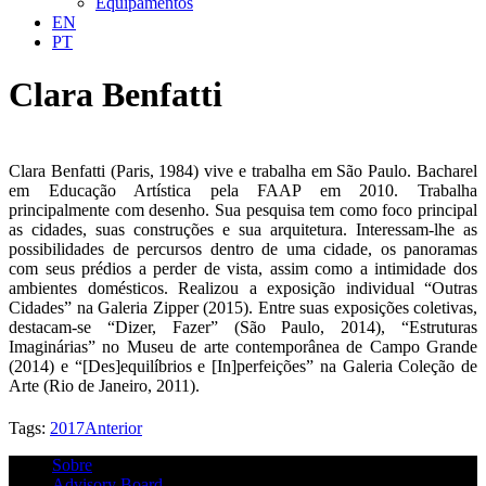
Equipamentos
EN
PT
Clara Benfatti
Clara Benfatti (Paris, 1984) vive e trabalha em São Paulo. Bacharel
em Educação Artística pela FAAP em 2010. Trabalha
principalmente com desenho. Sua pesquisa tem como foco principal
as cidades, suas construções e sua arquitetura. Interessam-lhe as
possibilidades de percursos dentro de uma cidade, os panoramas
com seus prédios a perder de vista, assim como a intimidade dos
ambientes domésticos. Realizou a exposição individual “Outras
Cidades” na Galeria Zipper (2015). Entre suas exposições coletivas,
destacam-se “Dizer, Fazer” (São Paulo, 2014), “Estruturas
Imaginárias” no Museu de arte contemporânea de Campo Grande
(2014) e “[Des]equilíbrios e [In]perfeições” na Galeria Coleção de
Arte (Rio de Janeiro, 2011).
Tags:
2017
Anterior
Sobre
Advisory Board