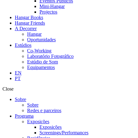
Eventos Públicos
Mini-Hangar
Projectos
Hangar Books
Hangar Friends
A Decorrer
Hangar
Oportunidades
Estúdios
Co-Working
Laboratório Fotográfico
Estúdio de Som
Equipamentos
EN
PT
Close
Sobre
Sobre
Redes e parceiros
Programa
Exposições
Exposições
Screenings/Performances