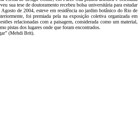
eveu sua tese de doutoramento recebeu bolsa universitária para estudar
 e Agosto de 2004, esteve em residência no jardim botânico do Rio de
osteriormente, foi premiada pela na exposição coletiva organizada em
uestões relacionadas com a paisagem, considerada como um material,
omo pistas dos lugares onde que foram encontrados.
gar” (Mehdi Brit).