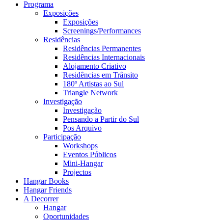
Programa
Exposições
Exposições
Screenings/Performances
Residências
Residências Permanentes
Residências Internacionais
Alojamento Criativo
Residências em Trânsito
180º Artistas ao Sul
Triangle Network
Investigação
Investigação
Pensando a Partir do Sul
Pos Arquivo
Participação
Workshops
Eventos Públicos
Mini-Hangar
Projectos
Hangar Books
Hangar Friends
A Decorrer
Hangar
Oportunidades