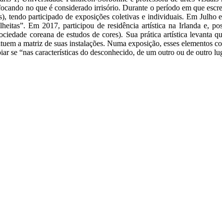
s focando no que é considerado irrisório. Durante o período em que escr
), tendo participado de exposições coletivas e individuais. Em Julho
heitas”. Em 2017, participou de residência artística na Irlanda e, p
iedade coreana de estudos de cores). Sua prática artística levanta q
ituem a matriz de suas instalações. Numa exposição, esses elementos c
ar se “nas características do desconhecido, de um outro ou de outro lu