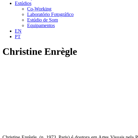
Estúdios
Co-Working
Laboratório Fotográfico
Estúdio de Som
Equipamentos
EN
PT
Christine Enrègle
Christine Enrègle, (n. 1973, Paris) é doutora em Artes Visuais pela 