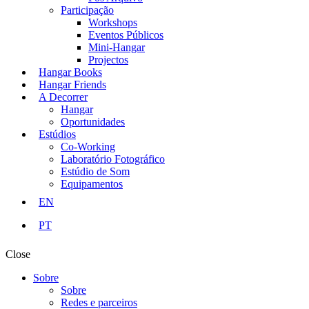
Participação
Workshops
Eventos Públicos
Mini-Hangar
Projectos
Hangar Books
Hangar Friends
A Decorrer
Hangar
Oportunidades
Estúdios
Co-Working
Laboratório Fotográfico
Estúdio de Som
Equipamentos
EN
PT
Close
Sobre
Sobre
Redes e parceiros