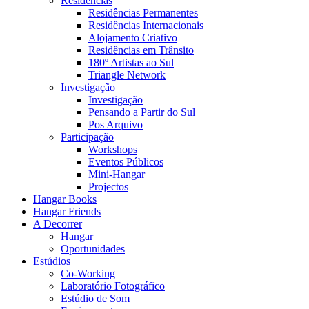
Residências
Residências Permanentes
Residências Internacionais
Alojamento Criativo
Residências em Trânsito
180º Artistas ao Sul
Triangle Network
Investigação
Investigação
Pensando a Partir do Sul
Pos Arquivo
Participação
Workshops
Eventos Públicos
Mini-Hangar
Projectos
Hangar Books
Hangar Friends
A Decorrer
Hangar
Oportunidades
Estúdios
Co-Working
Laboratório Fotográfico
Estúdio de Som