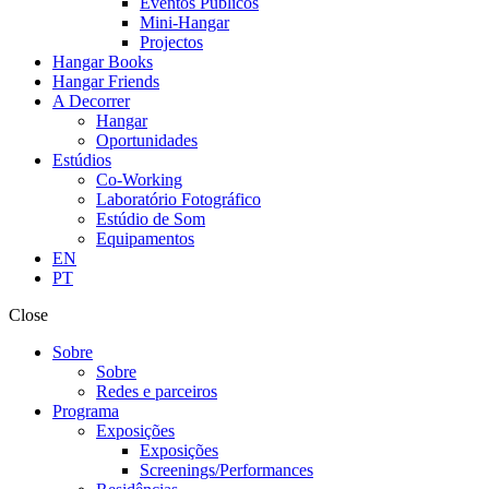
Eventos Públicos
Mini-Hangar
Projectos
Hangar Books
Hangar Friends
A Decorrer
Hangar
Oportunidades
Estúdios
Co-Working
Laboratório Fotográfico
Estúdio de Som
Equipamentos
EN
PT
Close
Sobre
Sobre
Redes e parceiros
Programa
Exposições
Exposições
Screenings/Performances