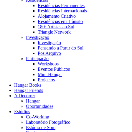
Residências
Residências Permanentes
Residências Internacionais
Alojamento Criativo
Residências em Trânsito
180º Artistas ao Sul
Triangle Network
Investigação
Investigação
Pensando a Partir do Sul
Pos Arquivo
Participação
Workshops
Eventos Públicos
Mini-Hangar
Projectos
Hangar Books
Hangar Friends
A Decorrer
Hangar
Oportunidades
Estúdios
Co-Working
Laboratório Fotográfico
Estúdio de Som