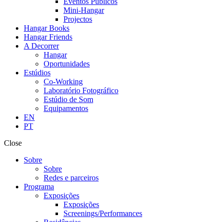
Eventos Públicos
Mini-Hangar
Projectos
Hangar Books
Hangar Friends
A Decorrer
Hangar
Oportunidades
Estúdios
Co-Working
Laboratório Fotográfico
Estúdio de Som
Equipamentos
EN
PT
Close
Sobre
Sobre
Redes e parceiros
Programa
Exposições
Exposições
Screenings/Performances