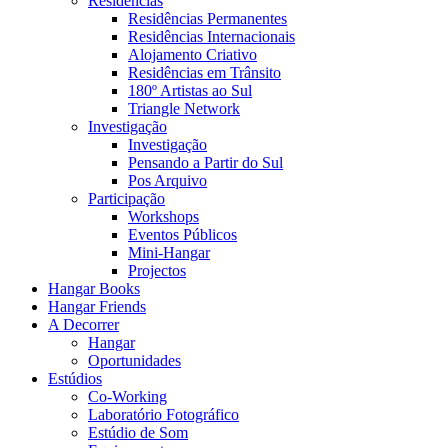
Residências
Residências Permanentes
Residências Internacionais
Alojamento Criativo
Residências em Trânsito
180º Artistas ao Sul
Triangle Network
Investigação
Investigação
Pensando a Partir do Sul
Pos Arquivo
Participação
Workshops
Eventos Públicos
Mini-Hangar
Projectos
Hangar Books
Hangar Friends
A Decorrer
Hangar
Oportunidades
Estúdios
Co-Working
Laboratório Fotográfico
Estúdio de Som