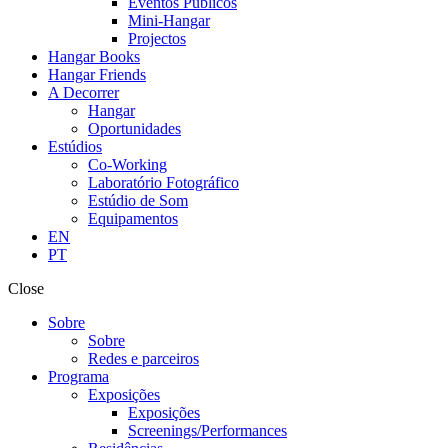
Eventos Públicos
Mini-Hangar
Projectos
Hangar Books
Hangar Friends
A Decorrer
Hangar
Oportunidades
Estúdios
Co-Working
Laboratório Fotográfico
Estúdio de Som
Equipamentos
EN
PT
Close
Sobre
Sobre
Redes e parceiros
Programa
Exposições
Exposições
Screenings/Performances