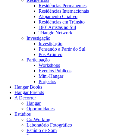
Residências
Residências Permanentes
Residências Internacionais
Alojamento Criativo
Residências em Trânsito
180º Artistas ao Sul
Triangle Network
Investigação
Investigação
Pensando a Partir do Sul
Pos Arquivo
Participação
Workshops
Eventos Públicos
Mini-Hangar
Projectos
Hangar Books
Hangar Friends
A Decorrer
Hangar
Oportunidades
Estúdios
Co-Working
Laboratório Fotográfico
Estúdio de Som