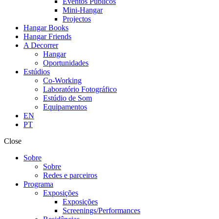
Eventos Públicos
Mini-Hangar
Projectos
Hangar Books
Hangar Friends
A Decorrer
Hangar
Oportunidades
Estúdios
Co-Working
Laboratório Fotográfico
Estúdio de Som
Equipamentos
EN
PT
Close
Sobre
Sobre
Redes e parceiros
Programa
Exposições
Exposições
Screenings/Performances