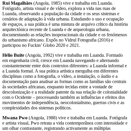
Rui Magalhães
(Angola, 1985) vive e trabalha em Luanda.
Fotógrafo, artista visual e de vídeo, explora a vida nas ruas de
Luanda, observando a população da cidade e os seus sistemas e
cenários de adaptação à vida urbana. Estudando o uso e ocupação
de espaços, a sua prática é uma mistura de arquivo crítico da história
arquitectónica recente de Luanda e de arqueologia urbana,
documentando as relações inoperacionais da cidade e os fenómenos
do urbanismo africano. Expôs no Vidrul Fotografia (2016) e
participou no Fuckin’ Globo 2020 e 2021.
Hélio Buite
(Angola, 1992) vive e trabalha em Luanda. Formado
em engenharia civil, cresce em Luanda navegando e alternando
constantemente entre dois contextos diferentes: a Luanda informal e
a Luanda formal. A sua prática artística mergulha em diferentes
disciplinas como a fotografia, o vídeo, a instalação, o áudio e a
documentação para analisar as formas como as famílias são centrais
às sociedades africanas, enquanto tecidas entre a vontade de
descolonização e a realidade patente da sua relação de colonialidade
com o Ocidente – processando também as influências e efeitos dos
movimentos de independência, neocolonialismo, guerras civis e as
complexidades dos sistemas políticos.
Mwana Pwo
(Angola, 1988) vive e trabalha em Luanda. Fotógrafa
e artista visual, Pwo retrata a vida contemporânea com intensidade e
um olhar contrastante, registrando activamente as múltiplas