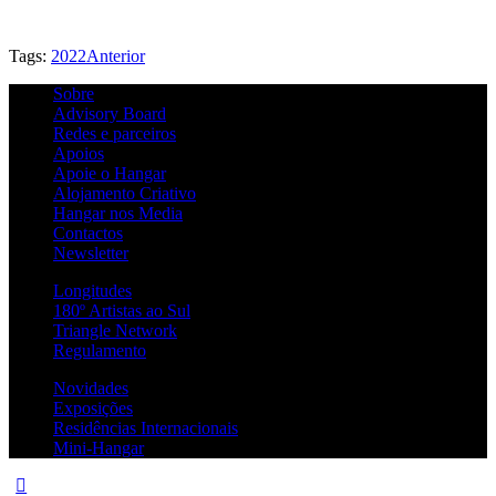
Tags:
2022
Anterior
Sobre
Advisory Board
Redes e parceiros
Apoios
Apoie o Hangar
Alojamento Criativo
Hangar nos Media
Contactos
Newsletter
Longitudes
180º Artistas ao Sul
Triangle Network
Regulamento
Novidades
Exposições
Residências Internacionais
Mini-Hangar