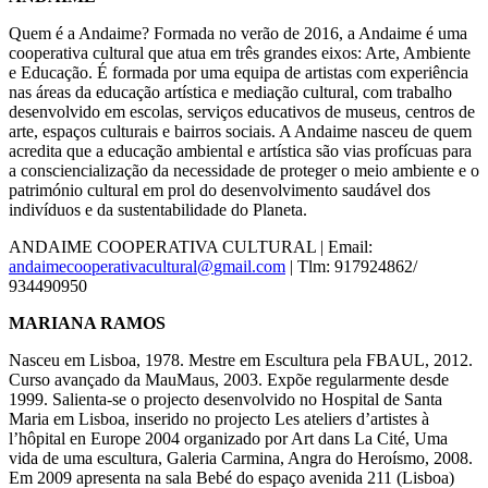
Quem é a Andaime? Formada no verão de 2016, a Andaime é uma
cooperativa cultural que atua em três grandes eixos: Arte, Ambiente
e Educação. É formada por uma equipa de artistas com experiência
nas áreas da educação artística e mediação cultural, com trabalho
desenvolvido em escolas, serviços educativos de museus, centros de
arte, espaços culturais e bairros sociais. A Andaime nasceu de quem
acredita que a educação ambiental e artística são vias profícuas para
a consciencialização da necessidade de proteger o meio ambiente e o
património cultural em prol do desenvolvimento saudável dos
indivíduos e da sustentabilidade do Planeta.
ANDAIME COOPERATIVA CULTURAL | Email:
andaimecooperativacultural@
gmail.com
| Tlm: 917924862/
934490950
MARIANA RAMOS
Nasceu em Lisboa, 1978. Mestre em Escultura pela FBAUL, 2012.
Curso avançado da MauMaus, 2003. Expõe regularmente desde
1999. Salienta-se o projecto desenvolvido no Hospital de Santa
Maria em Lisboa, inserido no projecto Les ateliers d’artistes à
l’hôpital en Europe 2004 organizado por Art dans La Cité, Uma
vida de uma escultura, Galeria Carmina, Angra do Heroísmo, 2008.
Em 2009 apresenta na sala Bebé do espaço avenida 211 (Lisboa)