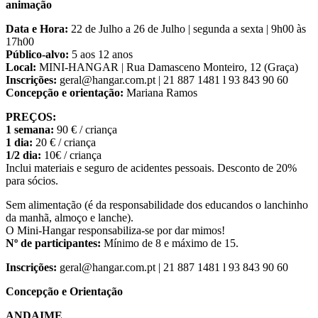
animação
Data e Hora:
22 de Julho a 26 de Julho | segunda a sexta | 9h00 às
17h00
Público-alvo:
5 aos 12 anos
Local:
MINI-HANGAR | Rua Damasceno Monteiro, 12 (Graça)
Inscrições:
geral@hangar.com.pt | 21 887 1481 l 93 843 90 60
Concepção e orientação:
Mariana Ramos
PREÇOS:
1 semana:
90 € / criança
1 dia:
20 € / criança
1/2 dia:
10€ / criança
Inclui materiais e seguro de acidentes pessoais. Desconto de 20%
para sócios.
Sem alimentação (é da responsabilidade dos educandos o lanchinho
da manhã, almoço e lanche).
O Mini-Hangar responsabiliza-se por dar mimos!
Nº de participantes:
Mínimo de 8 e máximo de 15.
Inscrições:
geral@hangar.com.pt | 21 887 1481 l 93 843 90 60
Concepção e Orientação
ANDAIME