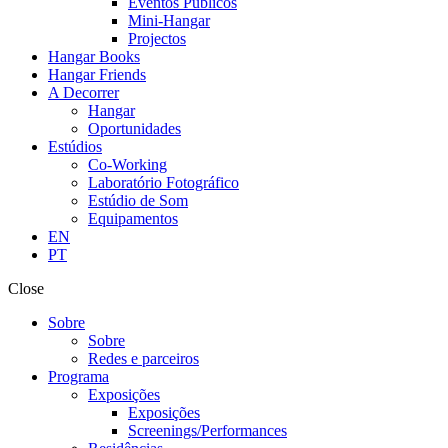
Eventos Públicos
Mini-Hangar
Projectos
Hangar Books
Hangar Friends
A Decorrer
Hangar
Oportunidades
Estúdios
Co-Working
Laboratório Fotográfico
Estúdio de Som
Equipamentos
EN
PT
Close
Sobre
Sobre
Redes e parceiros
Programa
Exposições
Exposições
Screenings/Performances