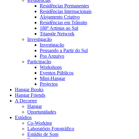
Residências
Residências Permanentes
Residências Internacionais
Alojamento Criativo
Residências em Trânsito
180º Artistas ao Sul
Triangle Network
Investigação
Investigação
Pensando a Partir do Sul
Pos Arquivo
Participação
Workshops
Eventos Públicos
Mini-Hangar
Projectos
Hangar Books
Hangar Friends
A Decorrer
Hangar
Oportunidades
Estúdios
Co-Working
Laboratório Fotográfico
Estúdio de Som