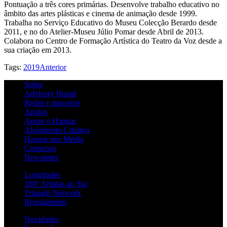
Pontuação a três cores primárias. Desenvolve trabalho educativo no
âmbito das artes plásticas e cinema de animação desde 1999.
Trabalha no Serviço Educativo do Museu Colecção Berardo desde
2011, e no do Atelier-Museu Júlio Pomar desde Abril de 2013.
Colabora no Centro de Formação Artística do Teatro da Voz desde a
sua criação em 2013.
Tags:
2019
Anterior
Sobre
Advisory Board
Redes e parceiros
Apoios
Apoie o Hangar
Alojamento Criativo
Hangar nos Media
Contactos
Newsletter
Longitudes
180º Artistas ao Sul
Triangle Network
Regulamento
Novidades