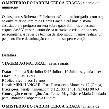
O MISTÉRIO DO JARDIM CERCA GRAÇA | cinema de
animação
Os inspetores Roberta e Felizberto estão muito intrigados com o que
se ouve falar do Jardim da Cerca Graça. Será uma história
assustadora e perigosa ou será sobre gatos fofinhos e pessoas
esquecidas? Vem ser o autor desta narrativa e criador dos seus
personagens. Através da técnica de stop motion vamos realizar um
pequeno filme de animação com muito suspense e ação.
Detalhes
VIAGEM AO NATURAL– artes visuais
Data:
1 Julho a 5 de Julho & 15 Julho a 19 Julho | segunda a sexta
Hora:
9h00 às 17h00
Público-alvo:
5 aos 12 anos
Local:
MINI-HANGAR | Rua Damasceno Monteiro, 12 (Graça)
Inscrições:
geral@hangar.com.pt | 21 887 1481 l 93 843 90 60
Concepção e orientação:
Ana Teresa Magalhães e Maria Condado
para Andaime Cooperativa Cultural
O MISTÉRIO DO JARDIM CERCA GRAÇA | cinema de