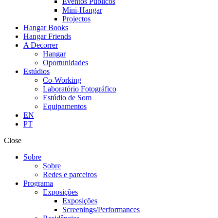
Eventos Públicos
Mini-Hangar
Projectos
Hangar Books
Hangar Friends
A Decorrer
Hangar
Oportunidades
Estúdios
Co-Working
Laboratório Fotográfico
Estúdio de Som
Equipamentos
EN
PT
Close
Sobre
Sobre
Redes e parceiros
Programa
Exposições
Exposições
Screenings/Performances