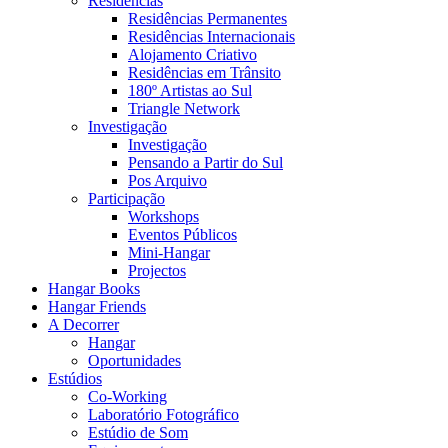
Residências
Residências Permanentes
Residências Internacionais
Alojamento Criativo
Residências em Trânsito
180º Artistas ao Sul
Triangle Network
Investigação
Investigação
Pensando a Partir do Sul
Pos Arquivo
Participação
Workshops
Eventos Públicos
Mini-Hangar
Projectos
Hangar Books
Hangar Friends
A Decorrer
Hangar
Oportunidades
Estúdios
Co-Working
Laboratório Fotográfico
Estúdio de Som