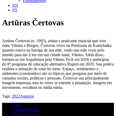
Equipamentos
EN
PT
Artūras Čertovas
Artūras Čertovas (n. 1995), artista e praticante espacial que vive
entre Vilnius e Bergen. Čertovas viveu na Península de Kamchatka
quando estava na barriga de sua mãe, então sua mãe voou pelo
mundo para dar à luz em sua cidade natal, Vilnius. Além disso,
formou-se em Arquitetura pela Vilnius Tech em 2018 e participou
do 8º programa de educação alternativa Rupert em 2020. Sua prática
explora a sensação de estar no meio. Espaço, sentimentos e
ambientes (construídos) são os tópicos que pesquisa por meio de
camadas sociais, políticas e pessoais. Čertovas usa principalmente
imagem impressa, mas às vezes se estende a instalação, imagem em
movimento, escultura ou mídia mista.
Tags:
2022
Anterior
Sobre
Advisory Board
Redes e parceiros