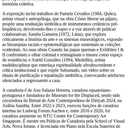
memória coletiva.
A exposição inclui trabalhos de Pamela Cevallos (1984, Quito),
artista visual e antropóloga, que na obra Cómo liberar un pájaro,
propõe uma restituição simbólica de instrumentos cerâmicos pré-
hispânicos, devolvendo-lhes o sopro e a voz através de práticas
colaborativas; Sandra Gamarra (1972, Lima), que explora
criticamente a história da arte e os sistemas museológicos, expondo
as hierarquias raciais e epistemológicas que sustentam as coleções
ocidentais. As suas obras Cuando las papas queman e Exhibitor I &
II confrontam o olhar colonial e reimaginam o museu como espaço
de resistência; e Astrid González (1994, Medellín), artista
multidisciplinar que entrelaça espiritualidade afrodescendente e
crítica institucional e que expõe Sahumado, um vídeo sobre os
rituais de purificação e repatriação simbólica, convocando artefactos
silenciados a regressarem a casa.
A curadoria é de Ana Salazar Herrera, curadora equatoriano-
portuguesa e fundadora do Museum for the Displaced, tendo sido
cocuradora da Bienal de Arte Contemporânea de Diriyah 2024, na
Arábia Saudita. Entre 2022 e 2023, exerceu funções de curadora
interina no Ludwig Forum Aachen e, entre 2016 e 2020, foi
curadora assistente no NTU Centre for Contemporary Art
Singapore. É mestre em Práticas de Curadoria pela School of Visual
Arts, Nova Iorque, e licenciada em Piano pela Escola Superior de