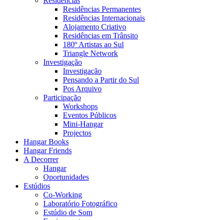
Residências
Residências Permanentes
Residências Internacionais
Alojamento Criativo
Residências em Trânsito
180º Artistas ao Sul
Triangle Network
Investigação
Investigação
Pensando a Partir do Sul
Pos Arquivo
Participação
Workshops
Eventos Públicos
Mini-Hangar
Projectos
Hangar Books
Hangar Friends
A Decorrer
Hangar
Oportunidades
Estúdios
Co-Working
Laboratório Fotográfico
Estúdio de Som