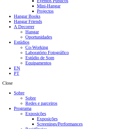
Eventos Públicos
Mini-Hangar
Projectos
Hangar Books
Hangar Friends
A Decorrer
Hangar
Oportunidades
Estúdios
Co-Working
Laboratório Fotográfico
Estúdio de Som
Equipamentos
EN
PT
Close
Sobre
Sobre
Redes e parceiros
Programa
Exposições
Exposições
Screenings/Performances