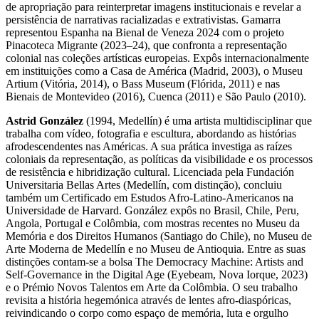
de apropriação para reinterpretar imagens institucionais e revelar a
persistência de narrativas racializadas e extrativistas. Gamarra
representou Espanha na Bienal de Veneza 2024 com o projeto
Pinacoteca Migrante (2023–24), que confronta a representação
colonial nas coleções artísticas europeias. Expôs internacionalmente
em instituições como a Casa de América (Madrid, 2003), o Museu
Artium (Vitória, 2014), o Bass Museum (Flórida, 2011) e nas
Bienais de Montevideo (2016), Cuenca (2011) e São Paulo (2010).
Astrid González
(1994, Medellín) é uma artista multidisciplinar que
trabalha com vídeo, fotografia e escultura, abordando as histórias
afrodescendentes nas Américas. A sua prática investiga as raízes
coloniais da representação, as políticas da visibilidade e os processos
de resistência e hibridização cultural. Licenciada pela Fundación
Universitaria Bellas Artes (Medellín, com distinção), concluiu
também um Certificado em Estudos Afro-Latino-Americanos na
Universidade de Harvard. González expôs no Brasil, Chile, Peru,
Angola, Portugal e Colômbia, com mostras recentes no Museu da
Memória e dos Direitos Humanos (Santiago do Chile), no Museu de
Arte Moderna de Medellín e no Museu de Antioquia. Entre as suas
distinções contam-se a bolsa The Democracy Machine: Artists and
Self-Governance in the Digital Age (Eyebeam, Nova Iorque, 2023)
e o Prémio Novos Talentos em Arte da Colômbia. O seu trabalho
revisita a história hegemónica através de lentes afro-diaspóricas,
reivindicando o corpo como espaço de memória, luta e orgulho