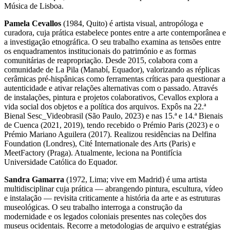
Música de Lisboa.
Pamela Cevallos
(1984, Quito) é artista visual, antropóloga e
curadora, cuja prática estabelece pontes entre a arte contemporânea e
a investigação etnográfica. O seu trabalho examina as tensões entre
os enquadramentos institucionais do património e as formas
comunitárias de reapropriação. Desde 2015, colabora com a
comunidade de La Pila (Manabí, Equador), valorizando as réplicas
cerâmicas pré-hispânicas como ferramentas críticas para questionar a
autenticidade e ativar relações alternativas com o passado. Através
de instalações, pintura e projetos colaborativos, Cevallos explora a
vida social dos objetos e a política dos arquivos. Expôs na 22.ª
Bienal Sesc_Videobrasil (São Paulo, 2023) e nas 15.ª e 14.ª Bienais
de Cuenca (2021, 2019), tendo recebido o Prémio Paris (2023) e o
Prémio Mariano Aguilera (2017). Realizou residências na Delfina
Foundation (Londres), Cité Internationale des Arts (Paris) e
MeetFactory (Praga). Atualmente, leciona na Pontifícia
Universidade Católica do Equador.
Sandra Gamarra
(1972, Lima; vive em Madrid) é uma artista
multidisciplinar cuja prática — abrangendo pintura, escultura, vídeo
e instalação — revisita criticamente a história da arte e as estruturas
museológicas. O seu trabalho interroga a construção da
modernidade e os legados coloniais presentes nas coleções dos
museus ocidentais. Recorre a metodologias de arquivo e estratégias