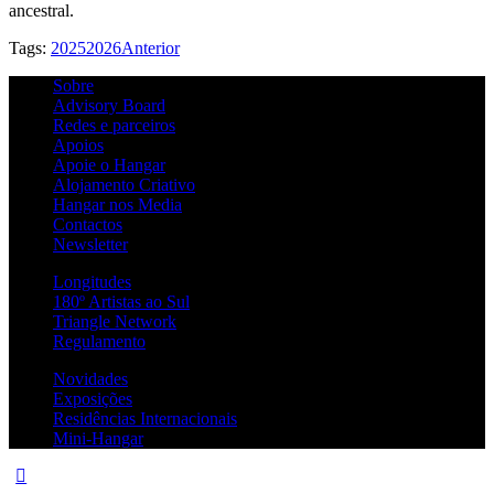
ancestral.
Tags:
2025
2026
Anterior
Sobre
Advisory Board
Redes e parceiros
Apoios
Apoie o Hangar
Alojamento Criativo
Hangar nos Media
Contactos
Newsletter
Longitudes
180º Artistas ao Sul
Triangle Network
Regulamento
Novidades
Exposições
Residências Internacionais
Mini-Hangar