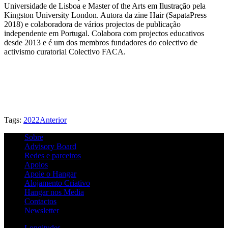
Universidade de Lisboa e Master of the Arts em Ilustração pela
Kingston University London. Autora da zine Hair (SapataPress
2018) e colaboradora de vários projectos de publicação
independente em Portugal. Colabora com projectos educativos
desde 2013 e é um dos membros fundadores do colectivo de
activismo curatorial Colectivo FACA.
Tags:
2022
Anterior
Sobre
Advisory Board
Redes e parceiros
Apoios
Apoie o Hangar
Alojamento Criativo
Hangar nos Media
Contactos
Newsletter
Longitudes