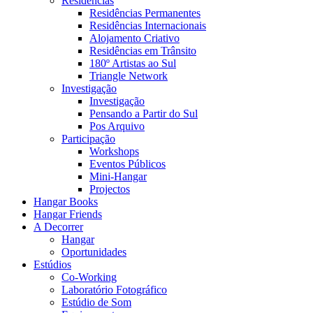
Residências
Residências Permanentes
Residências Internacionais
Alojamento Criativo
Residências em Trânsito
180º Artistas ao Sul
Triangle Network
Investigação
Investigação
Pensando a Partir do Sul
Pos Arquivo
Participação
Workshops
Eventos Públicos
Mini-Hangar
Projectos
Hangar Books
Hangar Friends
A Decorrer
Hangar
Oportunidades
Estúdios
Co-Working
Laboratório Fotográfico
Estúdio de Som