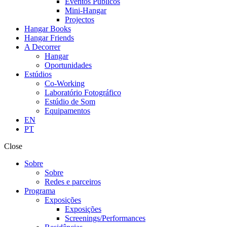
Eventos Públicos
Mini-Hangar
Projectos
Hangar Books
Hangar Friends
A Decorrer
Hangar
Oportunidades
Estúdios
Co-Working
Laboratório Fotográfico
Estúdio de Som
Equipamentos
EN
PT
Close
Sobre
Sobre
Redes e parceiros
Programa
Exposições
Exposições
Screenings/Performances