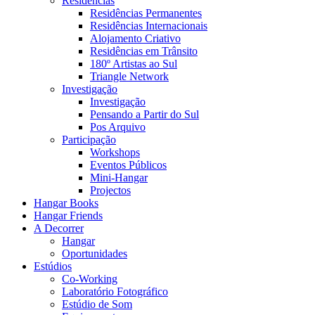
Residências
Residências Permanentes
Residências Internacionais
Alojamento Criativo
Residências em Trânsito
180º Artistas ao Sul
Triangle Network
Investigação
Investigação
Pensando a Partir do Sul
Pos Arquivo
Participação
Workshops
Eventos Públicos
Mini-Hangar
Projectos
Hangar Books
Hangar Friends
A Decorrer
Hangar
Oportunidades
Estúdios
Co-Working
Laboratório Fotográfico
Estúdio de Som