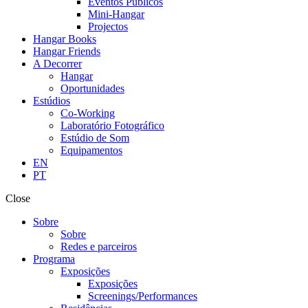
Eventos Públicos
Mini-Hangar
Projectos
Hangar Books
Hangar Friends
A Decorrer
Hangar
Oportunidades
Estúdios
Co-Working
Laboratório Fotográfico
Estúdio de Som
Equipamentos
EN
PT
Close
Sobre
Sobre
Redes e parceiros
Programa
Exposições
Exposições
Screenings/Performances