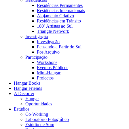
Residências
Residências Permanentes
Residências Internacionais
Alojamento Criativo
Residências em Trânsito
180º Artistas ao Sul
Triangle Network
Investigação
Investigação
Pensando a Partir do Sul
Pos Arquivo
Participação
Workshops
Eventos Públicos
Mini-Hangar
Projectos
Hangar Books
Hangar Friends
A Decorrer
Hangar
Oportunidades
Estúdios
Co-Working
Laboratório Fotográfico
Estúdio de Som