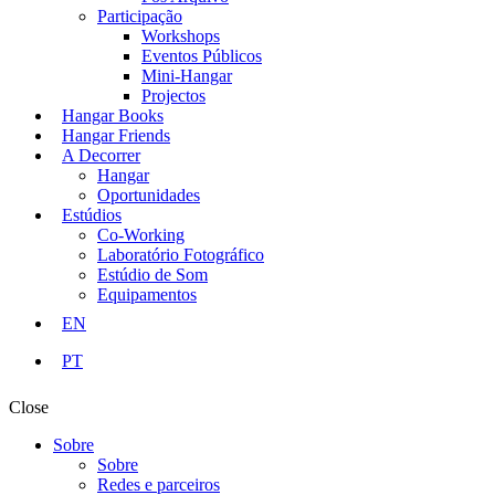
Participação
Workshops
Eventos Públicos
Mini-Hangar
Projectos
Hangar Books
Hangar Friends
A Decorrer
Hangar
Oportunidades
Estúdios
Co-Working
Laboratório Fotográfico
Estúdio de Som
Equipamentos
EN
PT
Close
Sobre
Sobre
Redes e parceiros