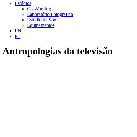
Estúdios
Co-Working
Laboratório Fotográfico
Estúdio de Som
Equipamentos
EN
PT
Antropologias da televisão