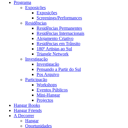
Programa
Exposições
Exposições
Screenings/Performances
Residências
Residências Permanentes
Residências Internacionais
Alojamento Criativo
Residências em Trânsito
180º Artistas ao Sul
Triangle Network
Investigação
Investigação
Pensando a Partir do Sul
Pos Arquivo
Participação
Workshops
Eventos Públicos
Mini-Hangar
Projectos
Hangar Books
Hangar Friends
A Decorrer
Hangar
Oportunidades