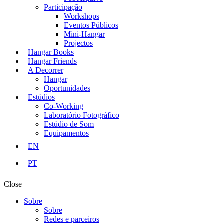
Participação
Workshops
Eventos Públicos
Mini-Hangar
Projectos
Hangar Books
Hangar Friends
A Decorrer
Hangar
Oportunidades
Estúdios
Co-Working
Laboratório Fotográfico
Estúdio de Som
Equipamentos
EN
PT
Close
Sobre
Sobre
Redes e parceiros