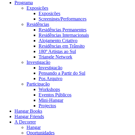
Programa
Exposições
Exposições
Screenings/Performances
Residências
Residências Permanentes
Residências Internacionais
Alojamento Criativo
Residências em Trânsito
180º Artistas ao Sul
Triangle Network
Investigação
Investigação
Pensando a Partir do Sul
Pos Arquivo
Participação
Workshops
Eventos Públicos
Mini-Hangar
Projectos
Hangar Books
Hangar Friends
A Decorrer
Hangar
Oportunidades