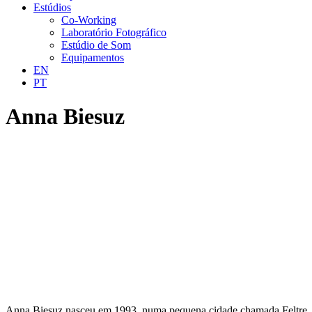
Estúdios
Co-Working
Laboratório Fotográfico
Estúdio de Som
Equipamentos
EN
PT
Anna Biesuz
Anna Biesuz nasceu em 1993, numa pequena cidade chamada Feltre, loca