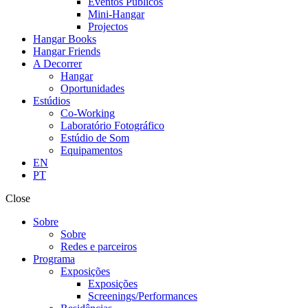
Eventos Públicos
Mini-Hangar
Projectos
Hangar Books
Hangar Friends
A Decorrer
Hangar
Oportunidades
Estúdios
Co-Working
Laboratório Fotográfico
Estúdio de Som
Equipamentos
EN
PT
Close
Sobre
Sobre
Redes e parceiros
Programa
Exposições
Exposições
Screenings/Performances