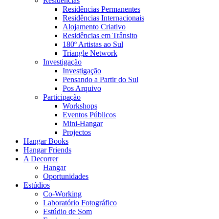
Residências
Residências Permanentes
Residências Internacionais
Alojamento Criativo
Residências em Trânsito
180º Artistas ao Sul
Triangle Network
Investigação
Investigação
Pensando a Partir do Sul
Pos Arquivo
Participação
Workshops
Eventos Públicos
Mini-Hangar
Projectos
Hangar Books
Hangar Friends
A Decorrer
Hangar
Oportunidades
Estúdios
Co-Working
Laboratório Fotográfico
Estúdio de Som